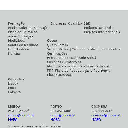
Formação
Empresas
Qualifica
I&D
Modalidades de Formação
Projetos Nacionais
Plano de Formação
Projetos Internacionais
Áreas Formação
Mediateca
Cecoa
Centro de Recursos
Quem Somos
Linha Editorial
Visão | Missão | Valores | Política | Documentos
Notícias
Certificações
Ética e Responsabilidade Social
Parcerias e Protocolos
Plano de Prevenção de Riscos de Gestão
PRR-Plano de Recuperação e Resiliência
Financiamentos
Contactos
Lisboa
Porto
Coimbra
LISBOA
PORTO
COIMBRA
213 112 400*
223 392 680*
239 851 360*
cecoa@cecoa.pt
porto@cecoa.pt
coimbra@cecoa.pt
MAPA
MAPA
MAPA
*Chamada para a rede fixa nacional