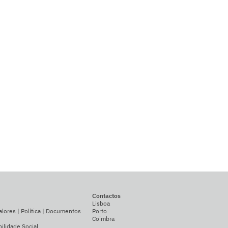
Contactos
Lisboa
alores | Política | Documentos
Porto
Coimbra
ilidade Social