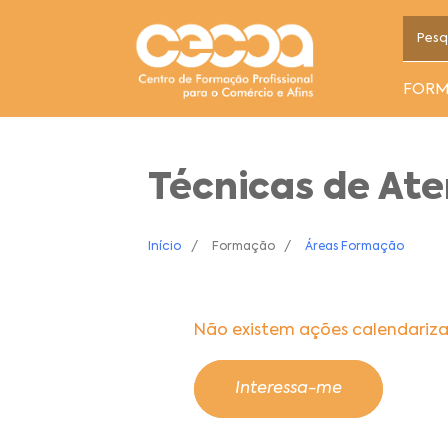
FOR
Técnicas de At
Início
Formação
Áreas Formação
Não existem ações calendariz
Interessa-me