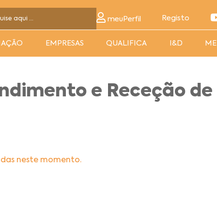
Registo
meuPerfil
MAÇÃO
EMPRESAS
QUALIFICA
I&D
ME
endimento e Receção de 
adas neste momento.