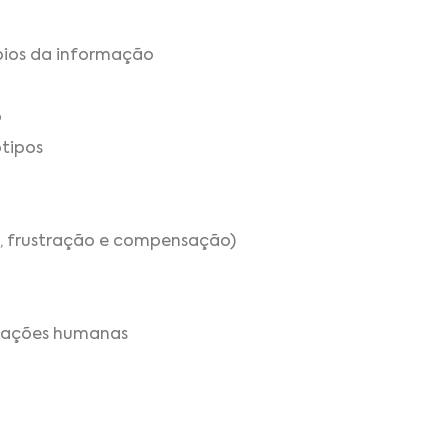
ípios da informação
o
ótipos
io, frustração e compensação)
elações humanas