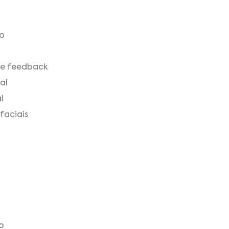
o
 e feedback
al
l
faciais
o