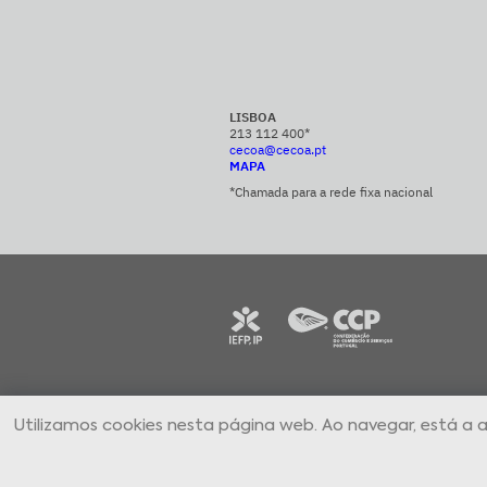
LISBOA
213 112 400*
cecoa@cecoa.pt
MAPA
*Chamada para a rede fixa nacional
CECOA Centro de Formação Profissional par
Utilizamos cookies nesta página web. Ao navegar, está a 
Comércio e Afins © 2024 Todos os direitos
reservados