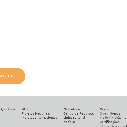
ssa-me
Qualifica
I&D
Mediateca
Cecoa
Projetos Nacionais
Centro de Recursos
Quem Somos
Projetos Internacionais
Linha Editorial
Visão | Missão | V
Notícias
Certificações
Ética e Responsab