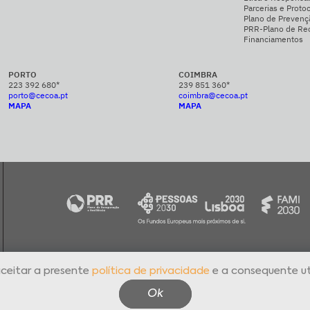
Parcerias e Proto
Plano de Prevenç
PRR-Plano de Rec
Financiamentos
PORTO
COIMBRA
223 392 680*
239 851 360*
porto@cecoa.pt
coimbra@cecoa.pt
MAPA
MAPA
a o
aceitar a presente
política de privacidade
e a consequente ut
Política de Privacidade
Livro de Reclamações Eletrónico
Cana
Ok