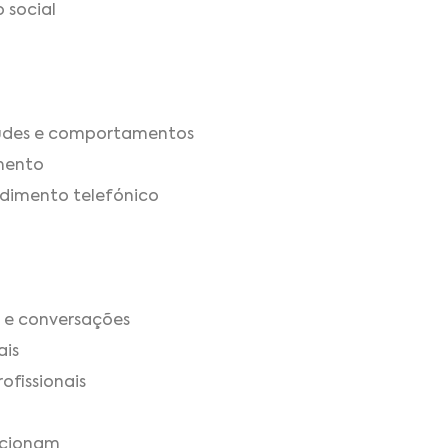
o social
tudes e comportamentos
mento
ndimento telefónico
 e conversações
ais
ofissionais
ncionam