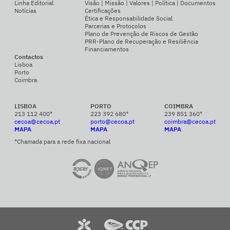
Linha Editorial
Visão | Missão | Valores | Política | Documentos
Notícias
Certificações
Ética e Responsabilidade Social
Parcerias e Protocolos
Plano de Prevenção de Riscos de Gestão
PRR-Plano de Recuperação e Resiliência
Financiamentos
Contactos
Lisboa
Porto
Coimbra
LISBOA
PORTO
COIMBRA
213 112 400*
223 392 680*
239 851 360*
cecoa@cecoa.pt
porto@cecoa.pt
coimbra@cecoa.pt
MAPA
MAPA
MAPA
*Chamada para a rede fixa nacional