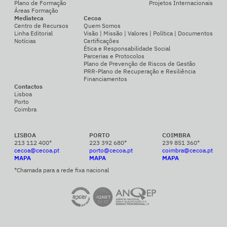
Plano de Formação
Projetos Internacionais
Áreas Formação
Mediateca
Cecoa
Centro de Recursos
Quem Somos
Linha Editorial
Visão | Missão | Valores | Política | Documentos
Notícias
Certificações
Ética e Responsabilidade Social
Parcerias e Protocolos
Plano de Prevenção de Riscos de Gestão
PRR-Plano de Recuperação e Resiliência
Financiamentos
Contactos
Lisboa
Porto
Coimbra
LISBOA
PORTO
COIMBRA
213 112 400*
223 392 680*
239 851 360*
cecoa@cecoa.pt
porto@cecoa.pt
coimbra@cecoa.pt
MAPA
MAPA
MAPA
*Chamada para a rede fixa nacional