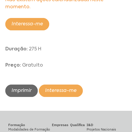
Não existem ações calendarizadas neste
momento.
Interessa-me
Duração:
275 H
Preço:
Gratuito
Imprimir
Interessa-me
Formação
Empresas
Qualifica
I&D
Modalidades de Formação
Projetos Nacionais