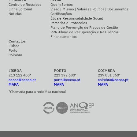
Centro de Recursos
Quem Somos
Linha Editorial
Visão | Missão | Valores | Política | Documentos
Notícias
Certificações
Ética e Responsabilidade Social
Parcerias e Protocolos
Plano de Prevenção de Riscos de Gestão
PRR-Plano de Recuperação e Resiliência
Financiamentos
Contactos
Lisboa
Porto
Coimbra
LISBOA
PORTO
COIMBRA
213 112 400*
223 392 680*
239 851 360*
cecoa@cecoa.pt
porto@cecoa.pt
coimbra@cecoa.pt
MAPA
MAPA
MAPA
*Chamada para a rede fixa nacional