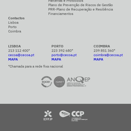
Parcerias e Protocolos
Plano de Prevenção de Riscos de Gestão
PRR-Plano de Recuperação e Resiliência
Financiamentos
Contactos
Lisboa
Porto
Coimbra
LISBOA
PORTO
COIMBRA
213 112 400*
223 392 680*
239 851 360*
cecoa@cecoa.pt
porto@cecoa.pt
coimbra@cecoa.pt
MAPA
MAPA
MAPA
*Chamada para a rede fixa nacional