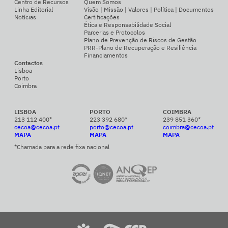
Centro de Recursos
Quem Somos
Linha Editorial
Visão | Missão | Valores | Política | Documentos
Notícias
Certificações
Ética e Responsabilidade Social
Parcerias e Protocolos
Plano de Prevenção de Riscos de Gestão
PRR-Plano de Recuperação e Resiliência
Financiamentos
Contactos
Lisboa
Porto
Coimbra
LISBOA
PORTO
COIMBRA
213 112 400*
223 392 680*
239 851 360*
cecoa@cecoa.pt
porto@cecoa.pt
coimbra@cecoa.pt
MAPA
MAPA
MAPA
*Chamada para a rede fixa nacional