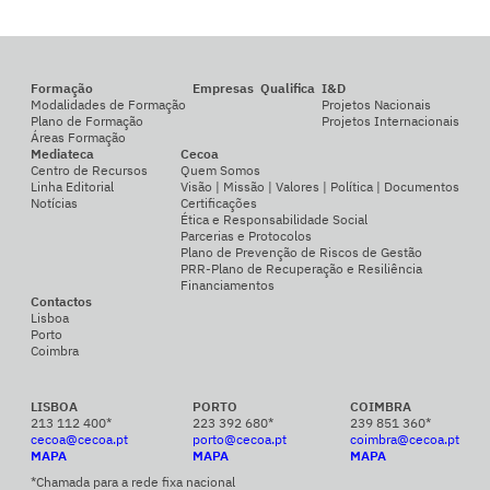
Formação
Empresas
Qualifica
I&D
Modalidades de Formação
Projetos Nacionais
Plano de Formação
Projetos Internacionais
Áreas Formação
Mediateca
Cecoa
Centro de Recursos
Quem Somos
Linha Editorial
Visão | Missão | Valores | Política | Documentos
Notícias
Certificações
Ética e Responsabilidade Social
Parcerias e Protocolos
Plano de Prevenção de Riscos de Gestão
PRR-Plano de Recuperação e Resiliência
Financiamentos
Contactos
Lisboa
Porto
Coimbra
LISBOA
PORTO
COIMBRA
213 112 400*
223 392 680*
239 851 360*
cecoa@cecoa.pt
porto@cecoa.pt
coimbra@cecoa.pt
MAPA
MAPA
MAPA
*Chamada para a rede fixa nacional