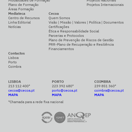
Modalidades de Formação
Projetos Nacionais
Plano de Formação
Projetos Internacionais
Áreas Formação
Mediateca
Cecoa
Centro de Recursos
Quem Somos
Linha Editorial
Visão | Missão | Valores | Política | Documentos
Notícias
Certificações
Ética e Responsabilidade Social
Parcerias e Protocolos
Plano de Prevenção de Riscos de Gestão
PRR-Plano de Recuperação e Resiliência
Financiamentos
Contactos
Lisboa
Porto
Coimbra
LISBOA
PORTO
COIMBRA
213 112 400*
223 392 680*
239 851 360*
cecoa@cecoa.pt
porto@cecoa.pt
coimbra@cecoa.pt
MAPA
MAPA
MAPA
*Chamada para a rede fixa nacional