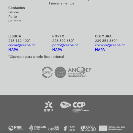
Financiamentos
Contactos
Lisboa
Porto
Coimbra
LISBOA
PORTO
COIMBRA
213 112 400*
223 392 680*
239 851 360*
cecoa@cecoa.pt
porto@cecoa.pt
coimbra@cecoa.pt
MAPA
MAPA
MAPA
*Chamada para a rede fixa nacional