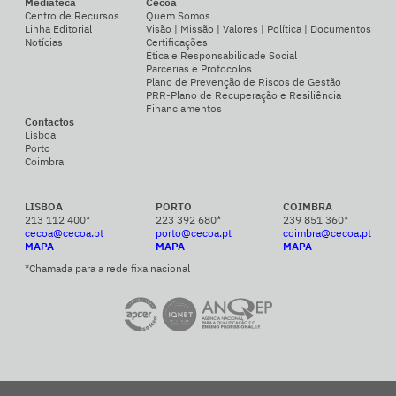
Mediateca
Cecoa
Centro de Recursos
Quem Somos
Linha Editorial
Visão | Missão | Valores | Política | Documentos
Notícias
Certificações
Ética e Responsabilidade Social
Parcerias e Protocolos
Plano de Prevenção de Riscos de Gestão
PRR-Plano de Recuperação e Resiliência
Financiamentos
Contactos
Lisboa
Porto
Coimbra
LISBOA
PORTO
COIMBRA
213 112 400*
223 392 680*
239 851 360*
cecoa@cecoa.pt
porto@cecoa.pt
coimbra@cecoa.pt
MAPA
MAPA
MAPA
*Chamada para a rede fixa nacional