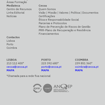
Áreas Formação
Mediateca
Cecoa
Centro de Recursos
Quem Somos
Linha Editorial
Visão | Missão | Valores | Política | Documentos
Notícias
Certificações
Ética e Responsabilidade Social
Parcerias e Protocolos
Plano de Prevenção de Riscos de Gestão
PRR-Plano de Recuperação e Resiliência
Financiamentos
Contactos
Lisboa
Porto
Coimbra
LISBOA
PORTO
COIMBRA
213 112 400*
223 392 680*
239 851 360*
cecoa@cecoa.pt
porto@cecoa.pt
coimbra@cecoa.pt
MAPA
MAPA
MAPA
*Chamada para a rede fixa nacional