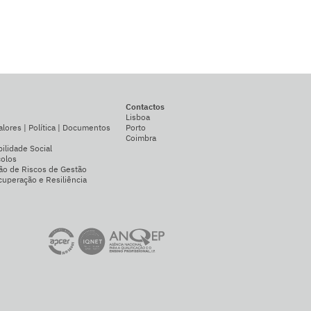
Contactos
Lisboa
alores | Política | Documentos
Porto
Coimbra
ilidade Social
colos
ão de Riscos de Gestão
uperação e Resiliência