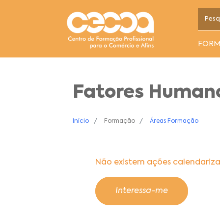
FOR
Fatores Human
Início
Formação
Áreas Formação
Não existem ações calendariz
Interessa-me