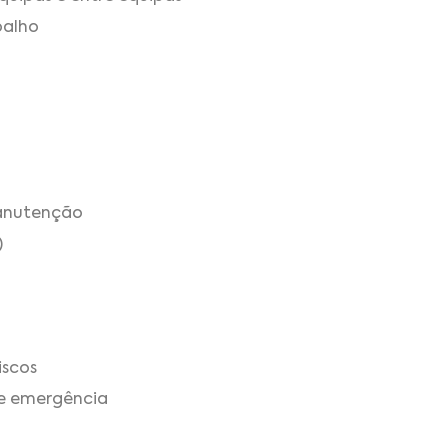
balho
manutenção
)
iscos
e emergência