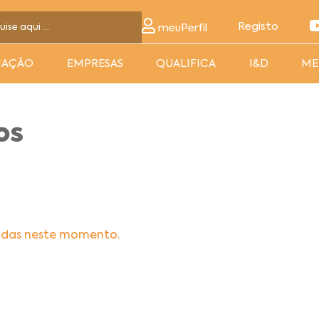
Registo
meuPerfil
MAÇÃO
EMPRESAS
QUALIFICA
I&D
ME
os
adas neste momento.