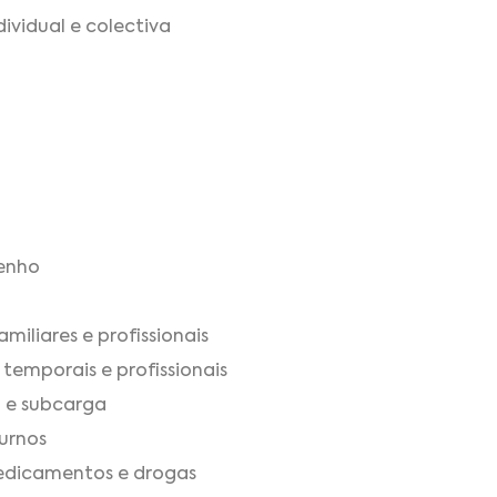
ividual e colectiva
enho
miliares e profissionais
temporais e profissionais
 e subcarga
urnos
edicamentos e drogas