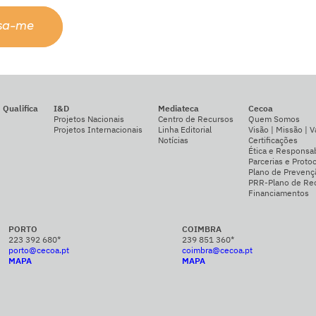
ssa-me
Qualifica
I&D
Mediateca
Cecoa
Projetos Nacionais
Centro de Recursos
Quem Somos
Projetos Internacionais
Linha Editorial
Visão | Missão | V
Notícias
Certificações
Ética e Responsab
Parcerias e Proto
Plano de Prevenç
PRR-Plano de Rec
Financiamentos
PORTO
COIMBRA
223 392 680*
239 851 360*
porto@cecoa.pt
coimbra@cecoa.pt
MAPA
MAPA