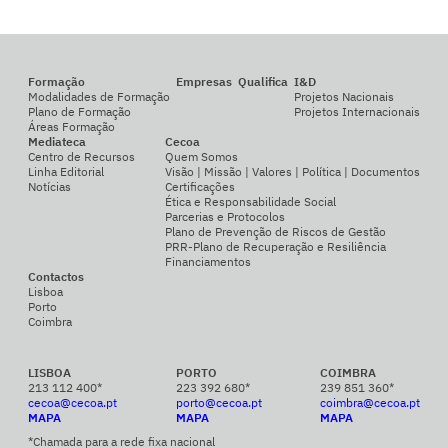
Formação
Empresas
Qualifica
I&D
Modalidades de Formação
Projetos Nacionais
Plano de Formação
Projetos Internacionais
Áreas Formação
Mediateca
Cecoa
Centro de Recursos
Quem Somos
Linha Editorial
Visão | Missão | Valores | Política | Documentos
Notícias
Certificações
Ética e Responsabilidade Social
Parcerias e Protocolos
Plano de Prevenção de Riscos de Gestão
PRR-Plano de Recuperação e Resiliência
Financiamentos
Contactos
Lisboa
Porto
Coimbra
LISBOA
PORTO
COIMBRA
213 112 400*
223 392 680*
239 851 360*
cecoa@cecoa.pt
porto@cecoa.pt
coimbra@cecoa.pt
MAPA
MAPA
MAPA
*Chamada para a rede fixa nacional