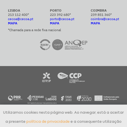
LISBOA
PORTO
COIMBRA
213 112 400*
223 392 680*
239 851 360*
cecoa@cecoa.pt
porto@cecoa.pt
coimbra@cecoa.pt
MAPA
MAPA
MAPA
*Chamada para a rede fixa nacional
Utilizamos cookies nesta página web. Ao navegar, está a aceitar
CECOA Centro de Formação Profissional para o Comércio e Afins © 2024
Todos os direitos reservados
a presente
política de privacidade
e a consequente utilização