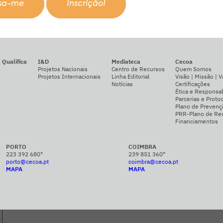
ssa-me
Inscrição!
Qualifica
I&D
Mediateca
Cecoa
Projetos Nacionais
Centro de Recursos
Quem Somos
Projetos Internacionais
Linha Editorial
Visão | Missão | V
Notícias
Certificações
Ética e Responsab
Parcerias e Proto
Plano de Prevenç
PRR-Plano de Rec
Financiamentos
PORTO
COIMBRA
223 392 680*
239 851 360*
porto@cecoa.pt
coimbra@cecoa.pt
MAPA
MAPA