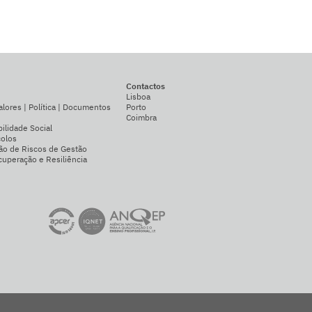
Contactos
Lisboa
alores | Política | Documentos
Porto
Coimbra
ilidade Social
colos
ão de Riscos de Gestão
uperação e Resiliência