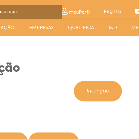
Registo
meuPerfil
MAÇÃO
EMPRESAS
QUALIFICA
I&D
ME
ação
Inscrição