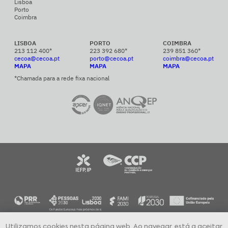
Lisboa
Porto
Coimbra
LISBOA
PORTO
COIMBRA
213 112 400*
223 392 680*
239 851 360*
cecoa@cecoa.pt
porto@cecoa.pt
coimbra@cecoa.pt
MAPA
MAPA
MAPA
*Chamada para a rede fixa nacional
Utilizamos cookies nesta página web. Ao navegar, está a aceitar