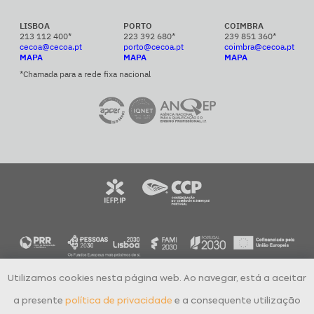
LISBOA
PORTO
COIMBRA
213 112 400*
223 392 680*
239 851 360*
cecoa@cecoa.pt
porto@cecoa.pt
coimbra@cecoa.pt
MAPA
MAPA
MAPA
*Chamada para a rede fixa nacional
Utilizamos cookies nesta página web. Ao navegar, está a aceitar
CECOA Centro de Formação Profissional para o Comércio e Afins © 2024
Todos os direitos reservados
a presente
política de privacidade
e a consequente utilização