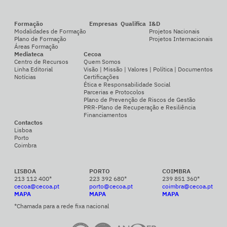
Formação
Empresas
Qualifica
I&D
Modalidades de Formação
Projetos Nacionais
Plano de Formação
Projetos Internacionais
Áreas Formação
Mediateca
Cecoa
Centro de Recursos
Quem Somos
Linha Editorial
Visão | Missão | Valores | Política | Documentos
Notícias
Certificações
Ética e Responsabilidade Social
Parcerias e Protocolos
Plano de Prevenção de Riscos de Gestão
PRR-Plano de Recuperação e Resiliência
Financiamentos
Contactos
Lisboa
Porto
Coimbra
LISBOA
PORTO
COIMBRA
213 112 400*
223 392 680*
239 851 360*
cecoa@cecoa.pt
porto@cecoa.pt
coimbra@cecoa.pt
MAPA
MAPA
MAPA
*Chamada para a rede fixa nacional