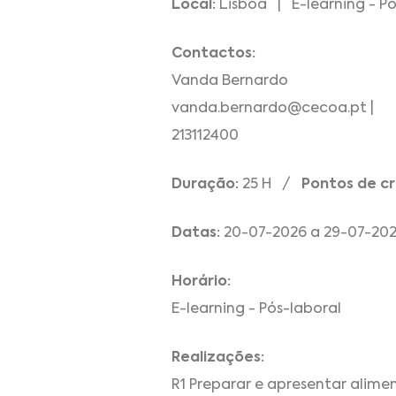
Local:
Lisboa | E-learning - Pó
Contactos:
Vanda Bernardo
vanda.bernardo@cecoa.pt |
213112400
Duração:
25 H /
Pontos de cr
Datas:
20-07-2026 a 29-07-20
Horário:
E-learning - Pós-laboral
Realizações:
R1 Preparar e apresentar alime