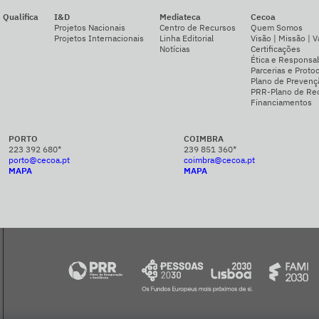
Qualifica
I&D
Mediateca
Cecoa
Projetos Nacionais
Centro de Recursos
Quem Somos
Projetos Internacionais
Linha Editorial
Visão | Missão | V
Notícias
Certificações
Ética e Responsab
Parcerias e Proto
Plano de Prevenç
PRR-Plano de Rec
Financiamentos
PORTO
COIMBRA
223 392 680*
239 851 360*
porto@cecoa.pt
coimbra@cecoa.pt
MAPA
MAPA