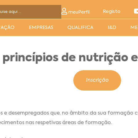
Registo
meuPerfil
MAÇÃO
EMPRESAS
QUALIFICA
I&D
ME
princípios de nutrição e
Inscrição
dos e desempregados que, no âmbito da sua formação 
ecimentos nas respetivas áreas de formação.