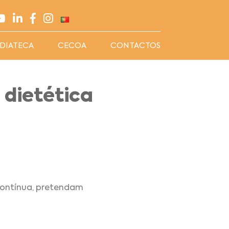
DIATECA
CECOA
CONTACTOS
 dietética
contínua, pretendam