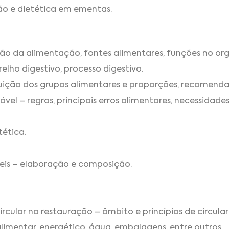
ção e dietética em ementas.
o da alimentação, fontes alimentares, funções no org
lho digestivo, processo digestivo.
tuição dos grupos alimentares e proporções, recomenda
vel – regras, principais erros alimentares, necessidade
tética.
eis – elaboração e composição.
rcular na restauração – âmbito e princípios de circular
limentar, energético, água, embalagens, entre outros.