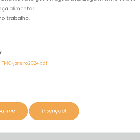
nça alimentar.
o trabalho.
r
o FMC-janeiro2024.pdf
ssa-me
Inscrição!