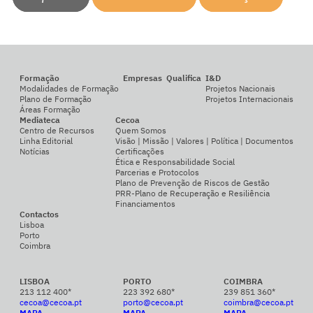
Formação
Empresas
Qualifica
I&D
Modalidades de Formação
Projetos Nacionais
Plano de Formação
Projetos Internacionais
Áreas Formação
Mediateca
Cecoa
Centro de Recursos
Quem Somos
Linha Editorial
Visão | Missão | Valores | Política | Documentos
Notícias
Certificações
Ética e Responsabilidade Social
Parcerias e Protocolos
Plano de Prevenção de Riscos de Gestão
PRR-Plano de Recuperação e Resiliência
Financiamentos
Contactos
Lisboa
Porto
Coimbra
LISBOA
PORTO
COIMBRA
213 112 400*
223 392 680*
239 851 360*
cecoa@cecoa.pt
porto@cecoa.pt
coimbra@cecoa.pt
MAPA
MAPA
MAPA