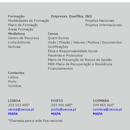
Formação
Empresas
Qualifica
I&D
Modalidades de Formação
Projetos Nacionais
Plano de Formação
Projetos Internacionais
Áreas Formação
Mediateca
Cecoa
Centro de Recursos
Quem Somos
Linha Editorial
Visão | Missão | Valores | Política | Documentos
Notícias
Certificações
Ética e Responsabilidade Social
Parcerias e Protocolos
Plano de Prevenção de Riscos de Gestão
PRR-Plano de Recuperação e Resiliência
Financiamentos
Contactos
Lisboa
Porto
Coimbra
LISBOA
PORTO
COIMBRA
213 112 400*
223 392 680*
239 851 360*
cecoa@cecoa.pt
porto@cecoa.pt
coimbra@cecoa.pt
MAPA
MAPA
MAPA
*Chamada para a rede fixa nacional