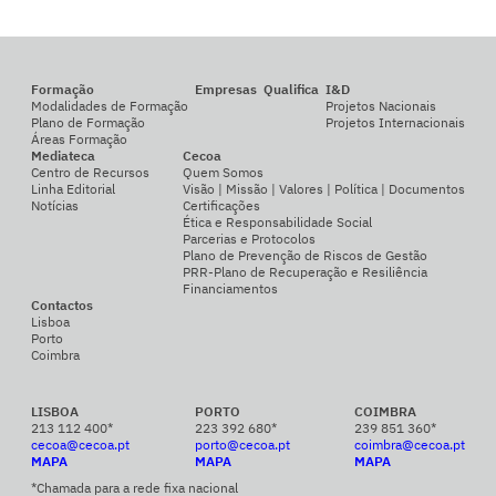
Formação
Empresas
Qualifica
I&D
Modalidades de Formação
Projetos Nacionais
Plano de Formação
Projetos Internacionais
Áreas Formação
Mediateca
Cecoa
Centro de Recursos
Quem Somos
Linha Editorial
Visão | Missão | Valores | Política | Documentos
Notícias
Certificações
Ética e Responsabilidade Social
Parcerias e Protocolos
Plano de Prevenção de Riscos de Gestão
PRR-Plano de Recuperação e Resiliência
Financiamentos
Contactos
Lisboa
Porto
Coimbra
LISBOA
PORTO
COIMBRA
213 112 400*
223 392 680*
239 851 360*
cecoa@cecoa.pt
porto@cecoa.pt
coimbra@cecoa.pt
MAPA
MAPA
MAPA
*Chamada para a rede fixa nacional