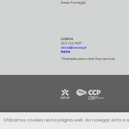
Áreas Formação
LISBOA
213 112 400*
cecoa@cecoa.pt
MAPA
*Chamada para a rede fixa nacional
CECOA Centro de Formação Profissional par
Utilizamos cookies nesta página web. Ao navegar, está a 
Comércio e Afins © 2024 Todos os direitos
reservados