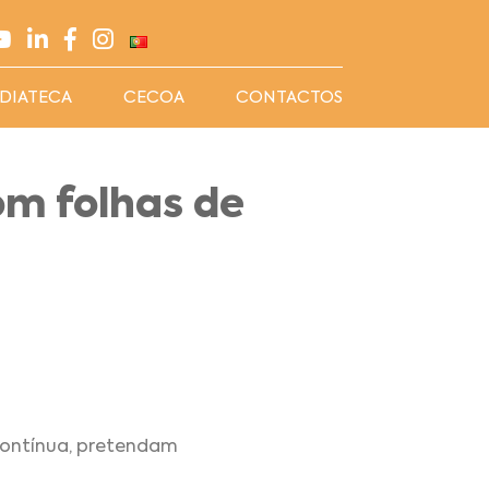
DIATECA
CECOA
CONTACTOS
om folhas de
contínua, pretendam