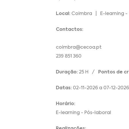
Local:
Coimbra | E-learning - 
Contactos:
coimbra@cecoa.pt
239 851 360
Duração:
25 H /
Pontos de cr
Datas:
02-11-2026 a 07-12-2026
Horário:
E-learning - Pós-laboral
Realizações: