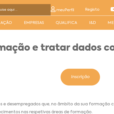
Registo
meuPerfil
MAÇÃO
EMPRESAS
QUALIFICA
I&D
ME
mação e tratar dados c
Inscrição
dos e desempregados que, no âmbito da sua formação 
ecimentos nas respetivas áreas de formação.