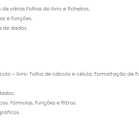
e várias folhas do livro e ficheiros.
ulas e funções.
a de dados.
ulo – livro; folha de cálculo e célula; formatação de f
dados.
os, fórmulas, funções e filtros.
gráficos.