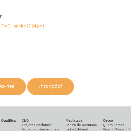
r
o FMC-janeiro2024.pdf
ssa-me
Inscrição!
Qualifica
I&D
Mediateca
Cecoa
Projetos Nacionais
Centro de Recursos
Quem Somos
Projetos Internacionais
Linha Editorial
Visão | Missão | V