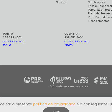
Notícias
Certificações
Ética e Responsab
Parcerias e Proto
Plano de Prevenç
PRR-Plano de Rec
Financiamentos
PORTO
COIMBRA
223 392 680*
239 851 360*
porto@cecoa.pt
coimbra@cecoa.pt
MAPA
MAPA
a o
aceitar a presente
política de privacidade
e a consequente ut
Política de Privacidade
Livro de Reclamações Eletrónico
Cana