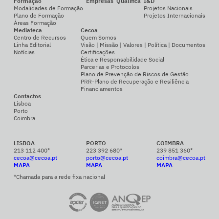
Formação
Empresas
Qualifica
I&D
Modalidades de Formação
Projetos Nacionais
Plano de Formação
Projetos Internacionais
Áreas Formação
Mediateca
Cecoa
Centro de Recursos
Quem Somos
Linha Editorial
Visão | Missão | Valores | Política | Documentos
Notícias
Certificações
Ética e Responsabilidade Social
Parcerias e Protocolos
Plano de Prevenção de Riscos de Gestão
PRR-Plano de Recuperação e Resiliência
Financiamentos
Contactos
Lisboa
Porto
Coimbra
LISBOA
PORTO
COIMBRA
213 112 400*
223 392 680*
239 851 360*
cecoa@cecoa.pt
porto@cecoa.pt
coimbra@cecoa.pt
MAPA
MAPA
MAPA
*Chamada para a rede fixa nacional