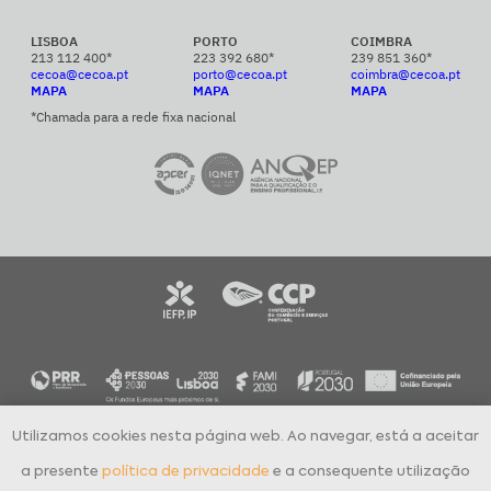
LISBOA
PORTO
COIMBRA
213 112 400*
223 392 680*
239 851 360*
cecoa@cecoa.pt
porto@cecoa.pt
coimbra@cecoa.pt
MAPA
MAPA
MAPA
*Chamada para a rede fixa nacional
Utilizamos cookies nesta página web. Ao navegar, está a aceitar
CECOA Centro de Formação Profissional para o Comércio e Afins © 2024
Todos os direitos reservados
a presente
política de privacidade
e a consequente utilização