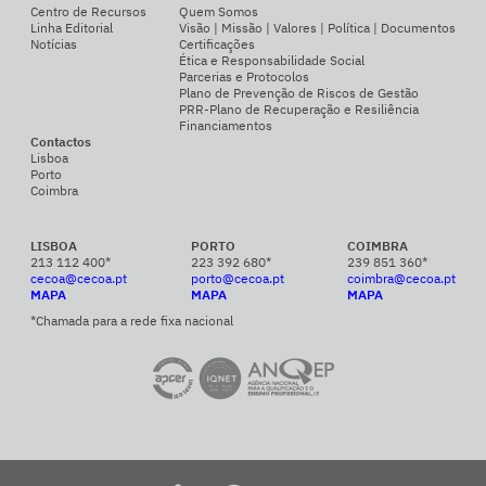
Centro de Recursos
Quem Somos
Linha Editorial
Visão | Missão | Valores | Política | Documentos
Notícias
Certificações
Ética e Responsabilidade Social
Parcerias e Protocolos
Plano de Prevenção de Riscos de Gestão
PRR-Plano de Recuperação e Resiliência
Financiamentos
Contactos
Lisboa
Porto
Coimbra
LISBOA
PORTO
COIMBRA
213 112 400*
223 392 680*
239 851 360*
cecoa@cecoa.pt
porto@cecoa.pt
coimbra@cecoa.pt
MAPA
MAPA
MAPA
*Chamada para a rede fixa nacional