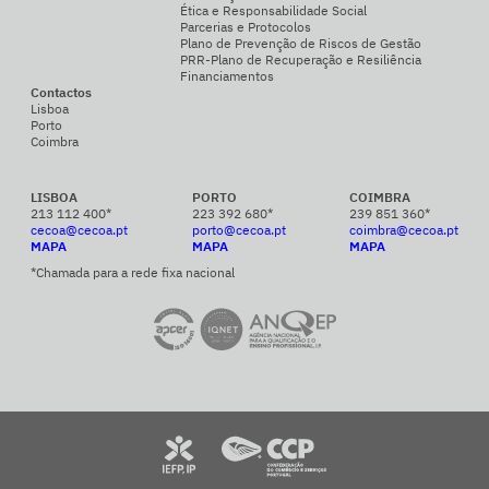
Ética e Responsabilidade Social
Parcerias e Protocolos
Plano de Prevenção de Riscos de Gestão
PRR-Plano de Recuperação e Resiliência
Financiamentos
Contactos
Lisboa
Porto
Coimbra
LISBOA
PORTO
COIMBRA
213 112 400*
223 392 680*
239 851 360*
cecoa@cecoa.pt
porto@cecoa.pt
coimbra@cecoa.pt
MAPA
MAPA
MAPA
*Chamada para a rede fixa nacional