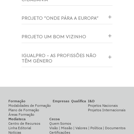
PROJETO "ONDE PÁRA A EUROPA"
PROJETO UM BOM VIZINHO
IGUALPRO - AS PROFISSÕES NÃO
TÊM GÉNERO
Formação
Empresas
Qualifica
I&D
Modalidades de Formação
Projetos Nacionais
Plano de Formação
Projetos Internacionais
Áreas Formação
Mediateca
Cecoa
Centro de Recursos
Quem Somos
Linha Editorial
Visão | Missão | Valores | Política | Documentos
Notícias
Certificações