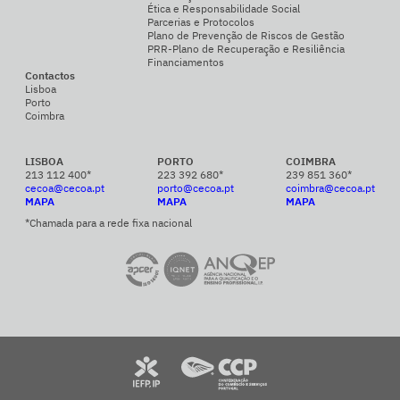
Ética e Responsabilidade Social
Parcerias e Protocolos
Plano de Prevenção de Riscos de Gestão
PRR-Plano de Recuperação e Resiliência
Financiamentos
Contactos
Lisboa
Porto
Coimbra
LISBOA
PORTO
COIMBRA
213 112 400*
223 392 680*
239 851 360*
cecoa@cecoa.pt
porto@cecoa.pt
coimbra@cecoa.pt
MAPA
MAPA
MAPA
*Chamada para a rede fixa nacional