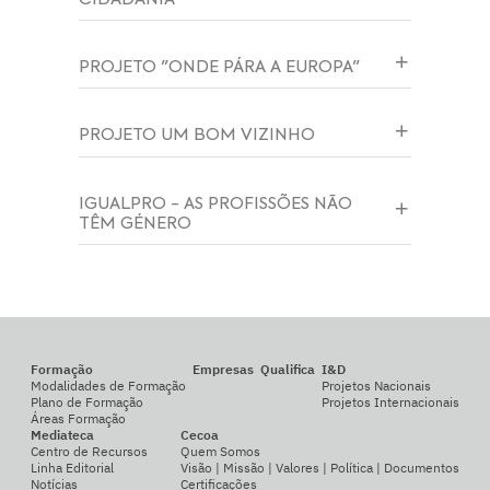
PROJETO "ONDE PÁRA A EUROPA"
PROJETO UM BOM VIZINHO
IGUALPRO - AS PROFISSÕES NÃO
TÊM GÉNERO
Formação
Empresas
Qualifica
I&D
Modalidades de Formação
Projetos Nacionais
Plano de Formação
Projetos Internacionais
Áreas Formação
Mediateca
Cecoa
Centro de Recursos
Quem Somos
Linha Editorial
Visão | Missão | Valores | Política | Documentos
Notícias
Certificações