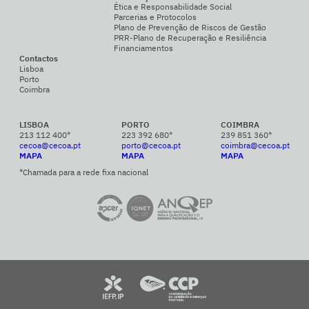
Ética e Responsabilidade Social
Parcerias e Protocolos
Plano de Prevenção de Riscos de Gestão
PRR-Plano de Recuperação e Resiliência
Financiamentos
Contactos
Lisboa
Porto
Coimbra
LISBOA
PORTO
COIMBRA
213 112 400*
223 392 680*
239 851 360*
cecoa@cecoa.pt
porto@cecoa.pt
coimbra@cecoa.pt
MAPA
MAPA
MAPA
*Chamada para a rede fixa nacional