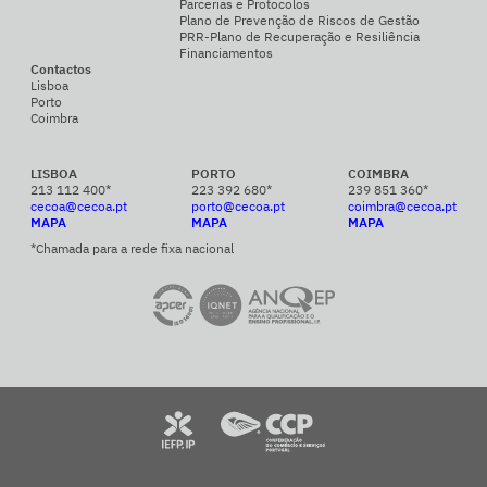
Parcerias e Protocolos
Plano de Prevenção de Riscos de Gestão
PRR-Plano de Recuperação e Resiliência
Financiamentos
Contactos
Lisboa
Porto
Coimbra
LISBOA
PORTO
COIMBRA
213 112 400*
223 392 680*
239 851 360*
cecoa@cecoa.pt
porto@cecoa.pt
coimbra@cecoa.pt
MAPA
MAPA
MAPA
*Chamada para a rede fixa nacional