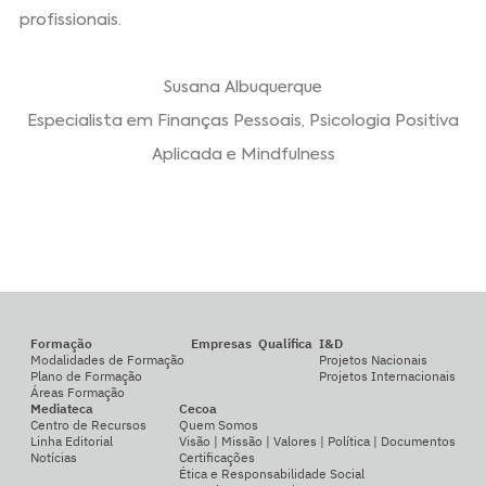
profissionais.
Susana Albuquerque
Especialista em Finanças Pessoais, Psicologia Positiva
Aplicada e Mindfulness
Formação
Empresas
Qualifica
I&D
Modalidades de Formação
Projetos Nacionais
Plano de Formação
Projetos Internacionais
Áreas Formação
Mediateca
Cecoa
Centro de Recursos
Quem Somos
Linha Editorial
Visão | Missão | Valores | Política | Documentos
Notícias
Certificações
Ética e Responsabilidade Social