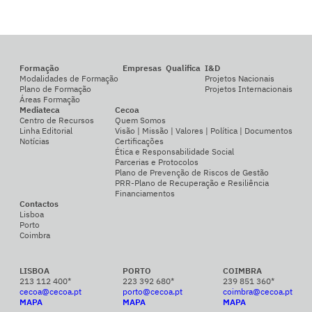
Formação
Empresas
Qualifica
I&D
Modalidades de Formação
Projetos Nacionais
Plano de Formação
Projetos Internacionais
Áreas Formação
Mediateca
Cecoa
Centro de Recursos
Quem Somos
Linha Editorial
Visão | Missão | Valores | Política | Documentos
Notícias
Certificações
Ética e Responsabilidade Social
Parcerias e Protocolos
Plano de Prevenção de Riscos de Gestão
PRR-Plano de Recuperação e Resiliência
Financiamentos
Contactos
Lisboa
Porto
Coimbra
LISBOA
PORTO
COIMBRA
213 112 400*
223 392 680*
239 851 360*
cecoa@cecoa.pt
porto@cecoa.pt
coimbra@cecoa.pt
MAPA
MAPA
MAPA