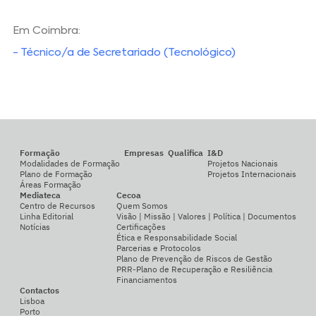
Em Coimbra:
- Técnico/a de Secretariado (Tecnológico)
Formação
Empresas
Qualifica
I&D
Modalidades de Formação
Projetos Nacionais
Plano de Formação
Projetos Internacionais
Áreas Formação
Mediateca
Cecoa
Centro de Recursos
Quem Somos
Linha Editorial
Visão | Missão | Valores | Política | Documentos
Notícias
Certificações
Ética e Responsabilidade Social
Parcerias e Protocolos
Plano de Prevenção de Riscos de Gestão
PRR-Plano de Recuperação e Resiliência
Financiamentos
Contactos
Lisboa
Porto