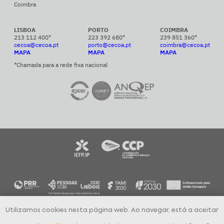
Coimbra
LISBOA
PORTO
COIMBRA
213 112 400*
223 392 680*
239 851 360*
cecoa@cecoa.pt
porto@cecoa.pt
coimbra@cecoa.pt
MAPA
MAPA
MAPA
*Chamada para a rede fixa nacional
Utilizamos cookies nesta página web. Ao navegar, está a aceitar
CECOA Centro de Formação Profissional para o Comércio e Afins © 2024