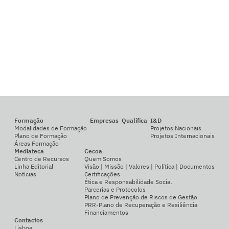
Formação
Empresas
Qualifica
I&D
Modalidades de Formação
Projetos Nacionais
Plano de Formação
Projetos Internacionais
Áreas Formação
Mediateca
Cecoa
Centro de Recursos
Quem Somos
Linha Editorial
Visão | Missão | Valores | Política | Documentos
Notícias
Certificações
Ética e Responsabilidade Social
Parcerias e Protocolos
Plano de Prevenção de Riscos de Gestão
PRR-Plano de Recuperação e Resiliência
Financiamentos
Contactos
Lisboa