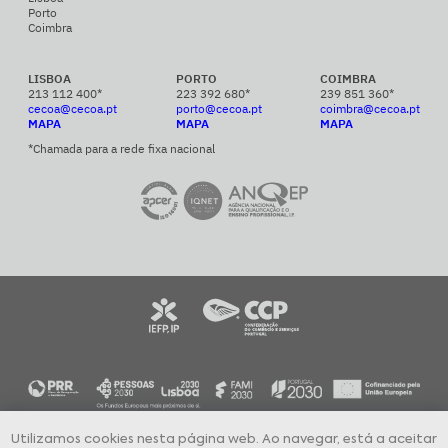
Porto
Coimbra
LISBOA
PORTO
COIMBRA
213 112 400*
223 392 680*
239 851 360*
cecoa@cecoa.pt
porto@cecoa.pt
coimbra@cecoa.pt
MAPA
MAPA
MAPA
*Chamada para a rede fixa nacional
Utilizamos cookies nesta página web. Ao navegar, está a aceitar