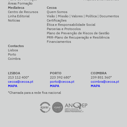
Áreas Formação
Mediateca
Cecoa
Centro de Recursos
Quem Somos
Linha Editorial
Visão | Missão | Valores | Política | Documentos
Notícias
Certificações
Ética e Responsabilidade Social
Parcerias e Protocolos
Plano de Prevenção de Riscos de Gestão
PRR-Plano de Recuperação e Resiliência
Financiamentos
Contactos
Lisboa
Porto
Coimbra
LISBOA
PORTO
COIMBRA
213 112 400*
223 392 680*
239 851 360*
cecoa@cecoa.pt
porto@cecoa.pt
coimbra@cecoa.pt
MAPA
MAPA
MAPA
*Chamada para a rede fixa nacional